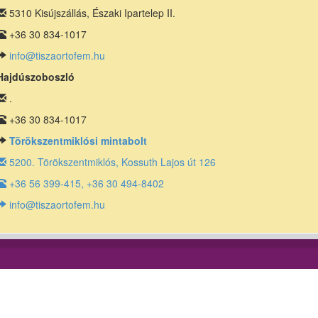
5310 Kisújszállás, Északi Ipartelep II.
+36 30 834-1017
info@tiszaortofem.hu
Hajdúszoboszló
.
+36 30 834-1017
Törökszentmiklósi mintabolt
5200. Törökszentmiklós, Kossuth Lajos út 126
+36 56 399-415, +36 30 494-8402
info@tiszaortofem.hu