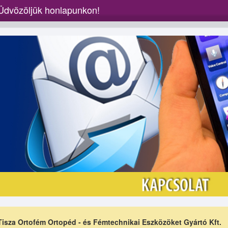
Üdvözöljük honlapunkon!
Tisza Ortofém Ortopéd - és Fémtechnikai Eszközöket Gyártó Kft.